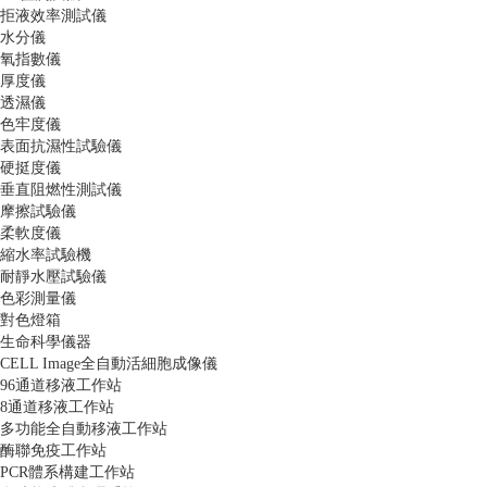
拒液效率測試儀
水分儀
氧指數儀
厚度儀
透濕儀
色牢度儀
表面抗濕性試驗儀
硬挺度儀
垂直阻燃性測試儀
摩擦試驗儀
柔軟度儀
縮水率試驗機
耐靜水壓試驗儀
色彩測量儀
對色燈箱
生命科學儀器
CELL Image全自動活細胞成像儀
96通道移液工作站
8通道移液工作站
多功能全自動移液工作站
酶聯免疫工作站
PCR體系構建工作站