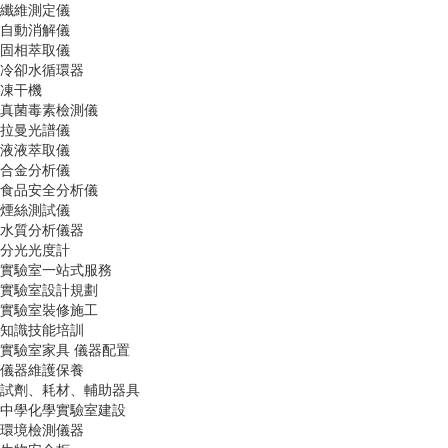
纖維測定儀
自動消解儀
固相萃取儀
冷卻水循環器
凍干機
真菌毒素檢測儀
拉曼光譜儀
液液萃取儀
合金分析儀
食品安全分析儀
煙絲測試儀
水質分析儀器
分光光度計
實驗室一站式服務
實驗室設計規劃
實驗室裝修施工
知識技能培訓
實驗室家具 儀器配置
儀器維護保養
試劑、耗材、輔助器具
中學化學實驗室建設
環境檢測儀器