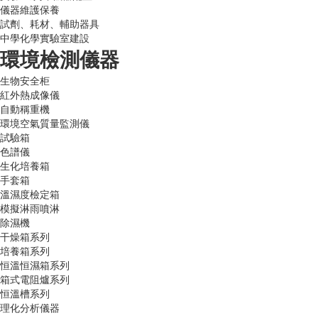
儀器維護保養
試劑、耗材、輔助器具
中學化學實驗室建設
環境檢測儀器
生物安全柜
紅外熱成像儀
自動稱重機
環境空氣質量監測儀
試驗箱
色譜儀
生化培養箱
手套箱
溫濕度檢定箱
模擬淋雨噴淋
除濕機
干燥箱系列
培養箱系列
恒溫恒濕箱系列
箱式電阻爐系列
恒溫槽系列
理化分析儀器