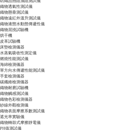
紡織品熱阻濕阻測試儀
織物透氣性測試儀
織物懸垂測試儀
織物遠紅外溫升測試儀
織物液態水動態傳遞性儀
織物屈撓試驗機
烘干機
皮革試驗機
床墊檢測儀器
水蒸氣吸收性測定儀
燃燒性能測試儀
海綿檢測儀器
單方向水傳遞性能測試儀
手套檢測儀器
碳纖維檢測儀器
織物耐磨試驗機
織物觸感測試儀
織物色彩檢測儀器
紗線外觀檢測儀
織物表面摩擦系數測試儀
遮光率實驗儀
織物轉鼓式摩擦靜電儀
PH值測試儀