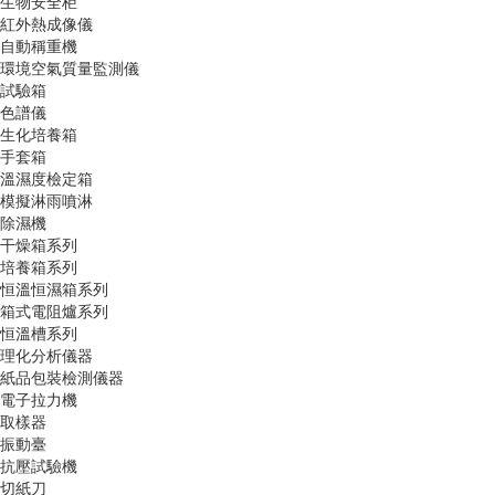
生物安全柜
紅外熱成像儀
自動稱重機
環境空氣質量監測儀
試驗箱
色譜儀
生化培養箱
手套箱
溫濕度檢定箱
模擬淋雨噴淋
除濕機
干燥箱系列
培養箱系列
恒溫恒濕箱系列
箱式電阻爐系列
恒溫槽系列
理化分析儀器
紙品包裝檢測儀器
電子拉力機
取樣器
振動臺
抗壓試驗機
切紙刀