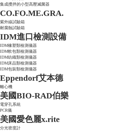
集成攪拌的小型高壓滅菌器
CO.FO.ME.GRA.
紫外線試驗箱
耐腐蝕試驗箱
IDM進口檢測設備
IDM橡塑類檢測儀器
IDM軟包類檢測儀器
IDM紡織類檢測儀器
IDM床品類檢測儀器
IDM包裝類檢測儀器
Eppendorf艾本德
離心機
美國BIO-RAD伯樂
電穿孔系統
PCR儀
美國愛色麗x.rite
分光密度計