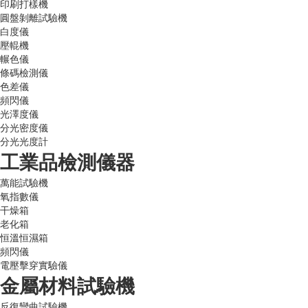
印刷打樣機
圓盤剝離試驗機
白度儀
壓輥機
輾色儀
條碼檢測儀
色差儀
頻閃儀
光澤度儀
分光密度儀
分光光度計
工業品檢測儀器
萬能試驗機
氧指數儀
干燥箱
老化箱
恒溫恒濕箱
頻閃儀
電壓擊穿實驗儀
金屬材料試驗機
反復彎曲試驗機